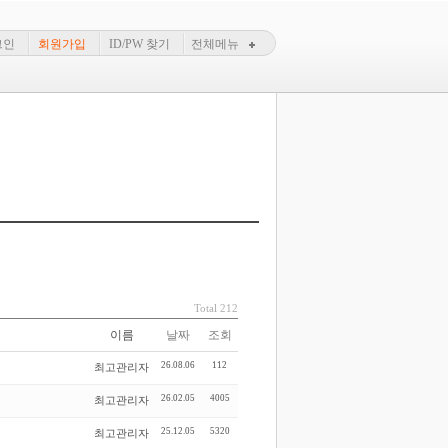
그인
회원가입
ID/PW 찾기
전체메뉴
Total 212
이름
날짜
조회
26.08.06
112
최고관리자
26.02.05
4005
최고관리자
25.12.05
5320
최고관리자