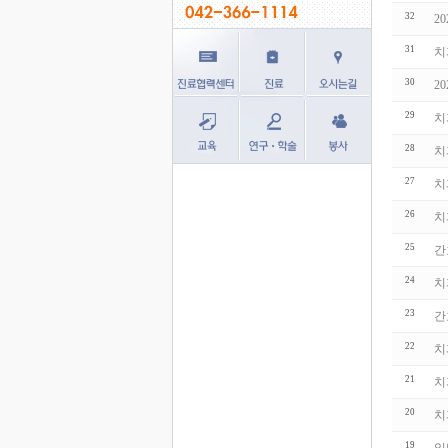
32
2
31
치
30
2
29
치
28
치
27
치
26
치
25
간
24
치
23
간
22
치
21
치
20
치
19