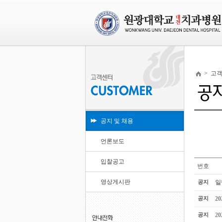
>
고
공지 및 채용
언론보도
입찰공고
번호
영상게시판
공지
일
공지
2
공지
2