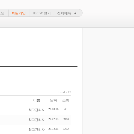
그인
회원가입
ID/PW 찾기
전체메뉴
Total 212
이름
날짜
조회
26.08.06
45
최고관리자
26.02.05
3943
최고관리자
25.12.05
5262
최고관리자