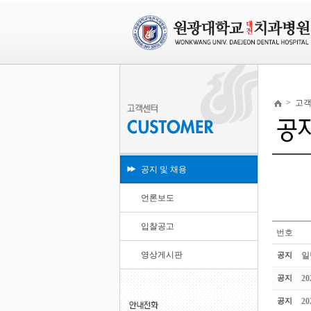
>
고
공지 및 채용
언론보도
입찰공고
번호
영상게시판
공지
일
공지
2
공지
2