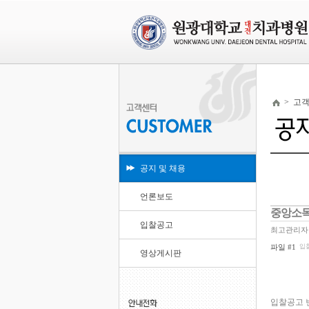
>
고
공지 및 채용
언론보도
중앙소독
입찰공고
최고관리자
파일 #1
입찰
영상게시판
입찰공고 번