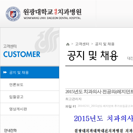
>
고객센터
>
공지 및 채용
공지 및 채용
언론보도
2015년도 치과의사 전공의(레지던
입찰공고
최고관리자
파일 #1
20141211_2015년도 레지던트 추가모집공고.hwp (
영상게시판