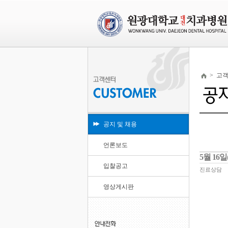
>
고
공지 및 채용
언론보도
5월 16
입찰공고
진료상담
영상게시판