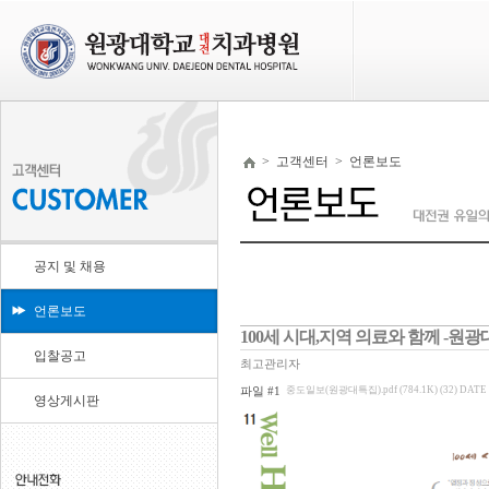
>
고객센터
>
언론보도
공지 및 채용
언론보도
100세 시대,지역 의료와 함께 -
입찰공고
최고관리자
파일 #1
중도일보(원광대특집).pdf (784.1K) (32)
DATE :
영상게시판