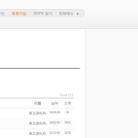
그인
회원가입
ID/PW 찾기
전체메뉴
Total 212
이름
날짜
조회
26.08.06
56
최고관리자
26.02.05
3955
최고관리자
25.12.05
5270
최고관리자