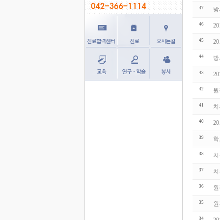
47
방
46
2
45
2
44
방
43
2
42
원
41
치
40
2
39
학
38
치
37
치
36
원
35
원
34