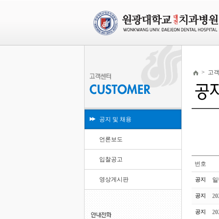
>
고
공지 및 채용
언론보도
입찰공고
번호
영상게시판
공지
일
공지
2
공지
2