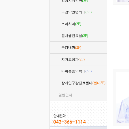
영상치의학과
(3F)
구강악안면외과
(3F)
소아치과
(2F)
원내생진료실
(2F)
구강내과
(2F)
치과교정과
(2F)
마취통증의학과
(5F)
장애인구강진료센터
(센터3F)
일반안내