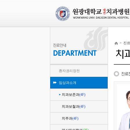
>
진
환자권리장전
임상과소개
치과보존과
(4F)
치과보철과
(4F)
치주과
(4F)