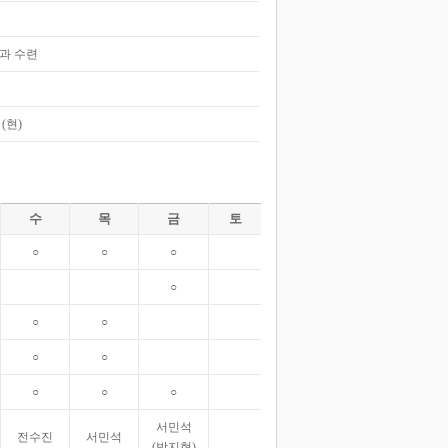
과 수련
(현)
수
목
금
토
○
○
○
○
○
○
○
○
○
○
○
서민석
전수진
서민석
(박지현)