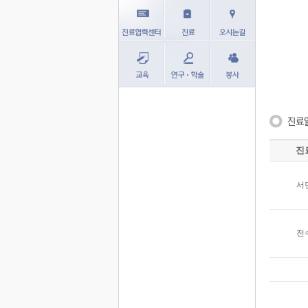
진
서
전