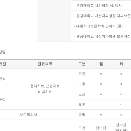
- 원광대학교 치의학과 석, 박사
- 원광대학교 대전치과병원 치과보존
- 대한치과보존학회 평이사 (현)
- 원광대학교 대전치과병원 보존과장 
료진
진료과목
구분
월
화
오전
○
○
민석
오후
○
○
충치치료, 근관치료
미백치료
오전
○
○
수진
오후
○
보존과의사
종일
○
○
전수진
오전
전수진
(정지영)