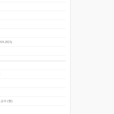
-2023)
의
교수 (현)