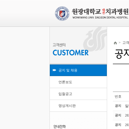
>
고
공지 및 채용
언론보도
입찰공고
번호
영상게시판
공지
일
공지
2
공지
2