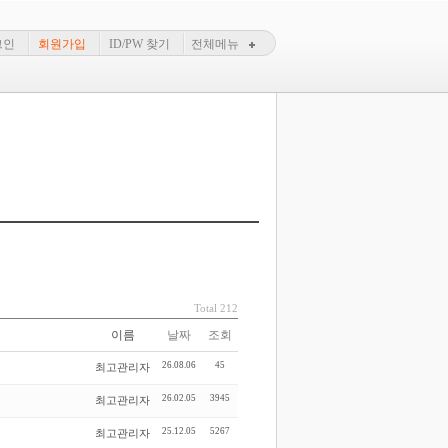
그인
회원가입
ID/PW 찾기
전체메뉴
Total 212
이름
날짜
조회
26.08.06
45
최고관리자
26.02.05
3945
최고관리자
25.12.05
5267
최고관리자