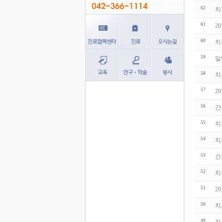
62
치
61
2
60
치
59
일
58
치
57
2
56
간
55
치
54
치
53
간
52
치
51
2
50
치
49