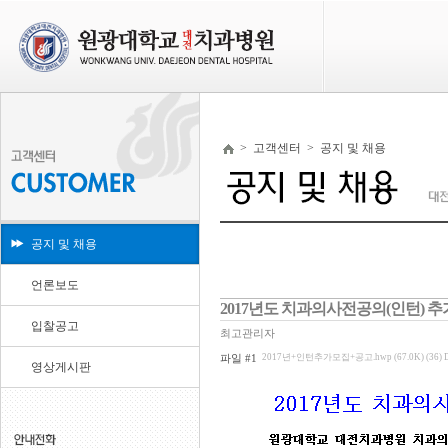
>
고객센터
>
공지 및 채용
공지 및 채용
언론보도
2017년도 치과의사전공의(인턴) 
입찰공고
최고관리자
파일 #1
2017년+인턴추가모집+공고.hwp (67.0K) (36)
영상게시판